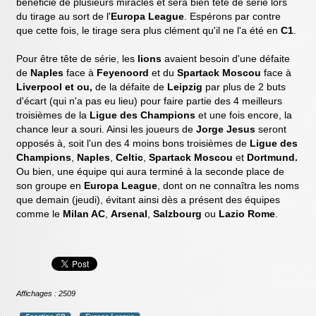
bénéficié de plusieurs miracles et sera bien tête de série lors
du tirage au sort de l'
Europa League
. Espérons par contre
que cette fois, le tirage sera plus clément qu'il ne l'a été en
C1
.
Pour être tête de série, les
lions
avaient besoin d'une défaite
de
Naples
face à
Feyenoord
et du
Spartack Moscou
face à
Liverpool et ou,
de la défaite de
Leipzig
par plus de 2 buts
d'écart
(qui n'a pas eu lieu)
pour faire partie des 4 meilleurs
troisièmes de la
Ligue des Champions
et une fois encore, la
chance leur a souri. Ainsi les joueurs de
Jorge Jesus
seront
opposés à, soit l'un des 4 moins bons troisièmes de
Ligue des
Champions
,
Naples
,
Celtic
,
Spartack Moscou
et
Dortmund.
Ou bien, une équipe qui aura terminé à la seconde place de
son groupe en
Europa League
, dont on ne connaîtra les noms
que demain (jeudi), évitant ainsi dès a présent des équipes
comme le
Milan AC
,
Arsenal
,
Salzbourg
ou
Lazio Rome
.
Affichages : 2509