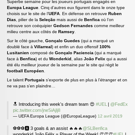
Superbe semaine pour les joueurs portugais engagés en
Europa League
. Cinq d’autres eux figurent dans le onze type
choisis sur le site de l’
UEFA
. En défense on retrouve
Ruben
Dias
, pilier de la
Seleção
mais aussi de
Benfica
où l’on
retrouve son coéquipier
Gedson Fernandes
comme meilleur
milieu centre aux côtés de
Ramsey
.
Sur le côté gauche,
Gonçalo Guedes
(qui a marqué un
doublé face à
Villarreal
) et enfin un duo offensif
100%
Lusitanien
composé de
Gonçalo Paciencia
(qui a marqué
face à
Benfica
) et du
Wonderkid
, alias
João Felix
qui a aussi
été élu meilleur joueur de la semaine par le site qui régit le
football Européen
.
Le talent
Portugais
s’exporte de plus en plus à l’étranger et on
ne va pas s’en plaindre…
🔝 Introducing this week's dream team 😍
#UEL
|
@FedEx
pic.twitter.com/jneSiAjlj8
— UEFA Europa League (@EuropaLeague)
12 avril 2019
⚽⚽⚽🅰 3 goals & an assist 🔥🔥🔥
@SLBenfica
wonderkid João Félix = Player of the Week! 👏👏👏
#UEL
|