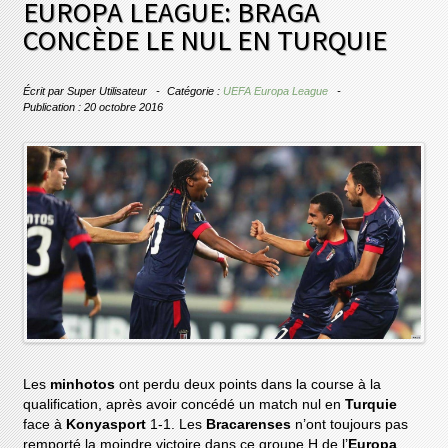
EUROPA LEAGUE: BRAGA
CONCÈDE LE NUL EN TURQUIE
Écrit par
Super Utilisateur
Catégorie :
UEFA Europa League
Publication : 20 octobre 2016
Les
minhotos
ont perdu deux points dans la course à la
qualification, après avoir concédé un match nul en
Turquie
face à
Konyasport
1-1. Les
Bracarenses
n’ont toujours pas
remporté la moindre victoire dans ce groupe H de l’
Europa