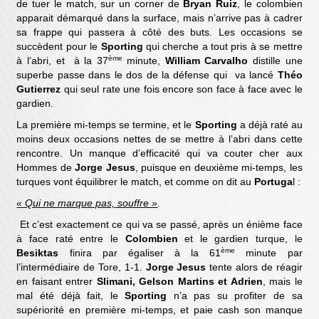
de tuer le match, sur un corner de
Bryan Ruiz
, le colombien
apparait démarqué dans la surface, mais n’arrive pas à cadrer
sa frappe qui passera à côté des buts. Les occasions se
succèdent pour le
Sporting
qui cherche a tout pris à se mettre
ème
à l’abri, et à la 37
minute,
William Carvalho
distille une
superbe passe dans le dos de la défense qui va lancé
Théo
Gutierrez
qui seul rate une fois encore son face à face avec le
gardien.
La première mi-temps se termine, et le
Sporting
a déjà raté au
moins deux occasions nettes de se mettre à l’abri dans cette
rencontre. Un manque d’efficacité qui va couter cher aux
Hommes de
Jorge Jesus
, puisque en deuxième mi-temps, les
turques vont équilibrer le match, et comme on dit au
Portuga
l :
« Qui ne marque pas, souffre »
.
Et c’est exactement ce qui va se passé, après un énième face
à face raté entre le
Colombien
et le gardien turque, le
ème
Besiktas
finira par égaliser à la 61
minute par
l’intermédiaire de Tore, 1-1.
Jorge Jesus
tente alors de réagir
en faisant entrer
Slimani, Gelson Martins et Adrien
, mais le
mal été déjà fait, le
Sporting
n’a pas su profiter de sa
supériorité en première mi-temps, et paie cash son manque