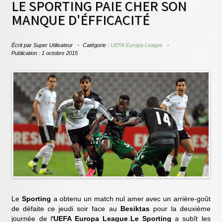
LE SPORTING PAIE CHER SON
MANQUE D'ÉFFICACITÉ
Écrit par
Super Utilisateur
Catégorie :
UEFA Europa League
Publication : 1 octobre 2015
Le
Sporting
a obtenu un match nul amer avec un arrière-goût
de défaite ce jeudi soir face au
Besiktas
pour la deuxième
journée de l
'UEFA Europa League
.
Le Sporting
a subît les