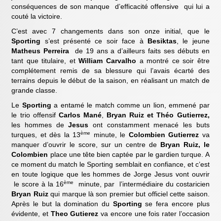
conséquences de son manque d’efficacité offensive qui lui a
couté la victoire.
C’est avec 7 changements dans son onze initial, que le
Sporting
s’est présenté ce soir face à
Besiktas
, le jeune
Matheus Perreira
de 19 ans a d’ailleurs faits ses débuts en
tant que titulaire, et
William Carvalho
a montré ce soir être
complétement remis de sa blessure qui l’avais écarté des
terrains depuis le début de la saison, en réalisant un match de
grande classe.
Le
Sporting
a entamé le match comme un lion, emmené par
le trio offensif
Carlos Mané
,
Bryan Ruiz et Théo Gutierrez,
les hommes de
Jesus
ont constamment menacé les buts
ème
turques, et dès la 13
minute, le
Colombien Gutierrez
va
manquer d’ouvrir le score, sur un centre de
Bryan Ruiz, le
Colombien
place une tête bien captée par le gardien turque. A
ce moment du match le Sporting semblait en confiance, et c’est
en toute logique que les hommes de Jorge Jesus vont ouvrir
ème
le score à la 16
minute, par l’intermédiaire du costaricien
Bryan Ruiz
qui marque là son premier but officiel cette saison.
Après le but la domination du
Sporting
se fera encore plus
évidente, et
Theo Gutierez
va encore une fois rater l’occasion