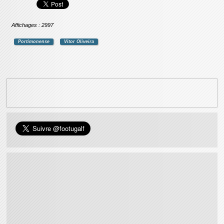
Affichages : 2997
Portimonense
Vitor Oliveira