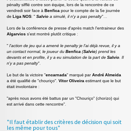
pénalty sifflé contre son équipe, lors de la rencontre de ce
vendredi soir face à
Benfica
pour le compte de la 5e journée
de
Liga NOS
: "
Salvio
a simulé, il n'y a pas penalty
"…
Lors de la conférence de presse d'après match l'entraineur des
Algarvios
s'est montré plutôt critique :
"
l'action de jeu qui a amené le penalty je l'ai déjà revue, il y a
un contact normal, le joueur du
Benfica
(
Salvio
) prend les
devants et en profite, il y a eu simulation de la part de
Salvio
. Il
n'y a pas penalty
".
Le but de la victoire "
encarnada
" marqué par
André Almeida
a été qualifié de "chouriço".
Vitor Oliveira
estimant que le but
était involontaire :
"après nous avons été battus par un "Chouriço" (chorizo) qui
est arrivé dans cette rencontre".
"Il faut établir des critères de décision qui soit
les même pour tous"