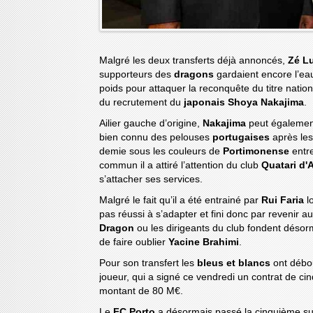
Malgré les deux transferts déjà annoncés,
Zé L
supporteurs des
dragons
gardaient encore l’ea
poids pour attaquer la reconquête du titre natio
du recrutement du
japonais Shoya Nakajima
.
Ailier gauche d’origine,
Nakajima
peut également
bien connu des pelouses
portugaises
après le
demie sous les couleurs de
Portimonense
entr
commun il a attiré l’attention du club
Quatari d'
s’attacher ses services.
Malgré le fait qu’il a été entrainé par
Rui Faria
lo
pas réussi à s’adapter et fini donc par revenir a
Dragon
ou les dirigeants du club fondent désor
de faire oublier
Yacine Brahimi
.
Pour son transfert les
bleus et blancs
ont débo
joueur, qui a signé ce vendredi un contrat de cin
montant de 80 M€.
Le
FC Porto
a désormais passé la cinquième sur