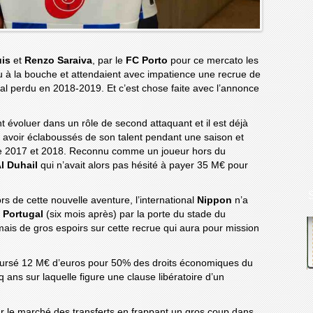
uis
et
Renzo Saraiva
, par le
FC Porto
pour ce mercato les
u à la bouche et attendaient avec impatience une recrue de
nal perdu en 2018-2019. Et c’est chose faite avec l’annonce
 évoluer dans un rôle de second attaquant et il est déjà
s avoir éclaboussés de son talent pendant une saison et
e 2017 et 2018. Reconnu comme un joueur hors du
Al Duhail
qui n’avait alors pas hésité à payer 35 M€ pour
rs de cette nouvelle aventure, l’international
Nippon
n’a
u
Portugal
(six mois après) par la porte du stade du
mais de gros espoirs sur cette recrue qui aura pour mission
ursé 12 M€ d’euros pour 50% des droits économiques du
q ans sur laquelle figure une clause libératoire d’un
 le marché des transferts en frappant un gros coup dans