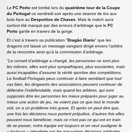
Le
FC Porto
est tombé lors du
quatrième tour de la Coupe
du Portugal
ce vendredi soir après une séance de tirs aux
buts face au
Desportivo de Chaves
. Mais le match aura
surtout été marqué par des erreurs d’arbitrage que le
FC
Porto
garde en travers de la gorge.
Et c’est à travers sa publication "
Dragão Diario
" que les
dragons ont laissé un message sanglant dirigé envers l’arbitre
de la rencontre ainsi qu’à la commission d’arbitrage.
"Le conseil d’arbitrage a changé, les personnes ne sont plus
les mêmes, elles sont plus sympathiques, plus souriantes, mais
aussi incapables d’assurer la vérité sportive des compétitions.
Le football Portugais peux continuer à faire semblant que tout
vas bien, les dirigeants des associations peuvent continuer de
défendre l’indéfendable, mais quand les arbitres, qui sont
supposés être les personnes les mieux préparés pour juger au
mieux une action de jeu, ne voient pas ce que tout le monde
voit, on a un problème très grave. Et après on peut dire que,
une fois les décisions nous portent préjudice, d’autres fois elles
peuvent nous bénéficier, mais ce n’est pas ce qui est en train
de se passer, notre équipe est toujours et on veut souligner le
« toujours » pénalisée par les mauvaises décisions arbitrales.