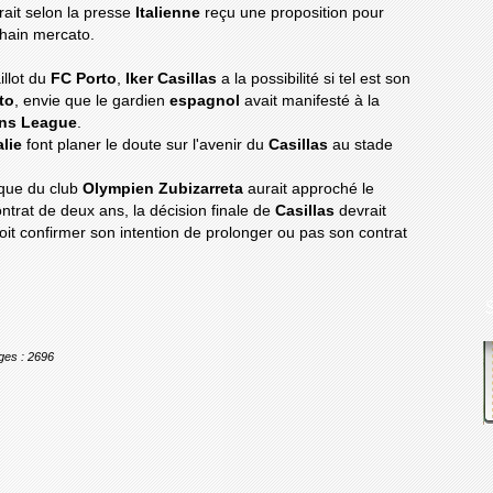
rait selon la presse
Italienne
reçu une proposition pour
hain mercato.
illot du
FC Porto
,
Iker Casillas
a la possibilité si tel est son
to
, envie que le gardien
espagnol
avait manifesté à la
ns League
.
alie
font planer le doute sur l'avenir du
Casillas
au stade
nique du club
Olympien Zubizarreta
aurait approché le
ontrat de deux ans, la décision finale de
Casillas
devrait
 doit confirmer son intention de prolonger ou pas son contrat
ges : 2696