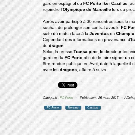
gardien espagnol du
FC Porto Iker Casillas
, au
rejoindre l'
Olympique de Marseille
lors du proc
Après avoir participé à 30 rencontres sous le ma
souhait de prolonger son contrat avec le
FC Por
suite du match face à la
Juventus
en
Champio
Cependant des informations en provenance d'
It
du
dragon
.
Selon la presse
Transalpine
, le directeur tech
gardien du
FC Porto
afin de le faire signer un c
être rendue publique en Avril, date à laquelle il
avec les
dragons
, affaire à suivre...
Catégorie :
FC Porto
Publication : 25 mars 2017
Afficha
FC Porto
Mercato
Casillas