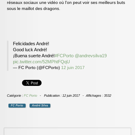
réseaux sociaux une vidéo où l'on peut voir ses meilleurs buts
sous le maillot des dragons.
Felicidades André!
Good luck André!
¡Buena suerte André!
#FCPorto
@andrevsilva19
pic.twitter.com/52MPhtFQqU
— FC Porto (@FCPorto)
12 juin 2017
Catégorie :
FC Porto
Publication : 12 juin 2017
Affichages : 3532
FC Porto
André Silva