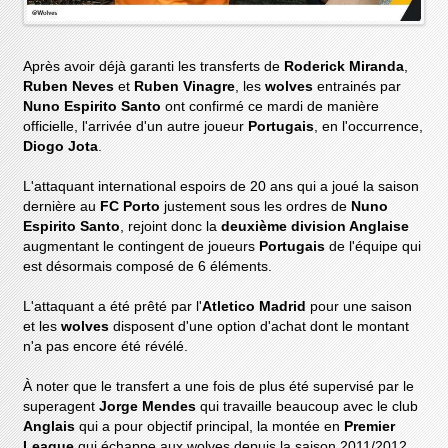
Après avoir déjà garanti les transferts de
Roderick Miranda
,
Ruben Neves
et
Ruben Vinagre
, les
wolves
entrainés par
Nuno Espirito Santo
ont confirmé ce mardi de manière
officielle, l'arrivée d'un autre joueur
Portugais
, en l'occurrence,
Diogo Jota
.
L'attaquant international espoirs de 20 ans qui a joué la saison
dernière au
FC Porto
justement sous les ordres de
Nuno
Espirito Santo
, rejoint donc la
deuxième division Anglaise
augmentant le contingent de joueurs
Portugais
de l'équipe qui
est désormais composé de 6 éléments.
L'attaquant a été prêté par l'
Atletico Madrid
pour une saison
et les
wolves
disposent d'une option d'achat dont le montant
n'a pas encore été révélé.
À noter que le transfert a une fois de plus été supervisé par le
superagent
Jorge Mendes
qui travaille beaucoup avec le club
Anglais
qui a pour objectif principal, la montée en
Premier
League
qui échappe aux wolves depuis la saison 2011/2012.