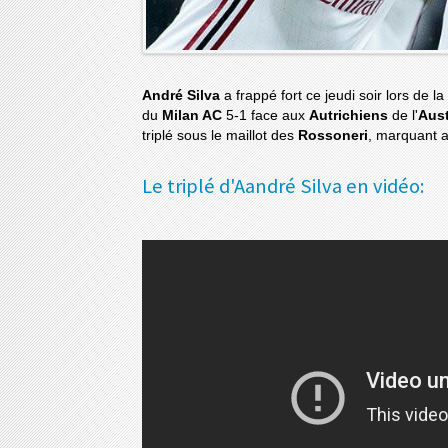
André Silva
a frappé fort ce jeudi soir lors de l
du
Milan AC
5-1 face aux
Autrichiens
de l'
Aust
triplé sous le maillot des
Rossoneri
, marquant a
Le triplé d'Aandré Silva en vidéo: