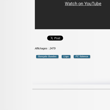
Affichages : 2479
Gonçalo Guedes
Liga
FC Valence