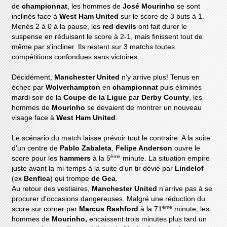
de
championnat
, les hommes de
José
Mourinho
se sont
inclinés face à
West Ham United
sur le score de 3 buts à 1.
Menés 2 à 0 à la pause, les
red devils
ont fait durer le
suspense en réduisant le score à 2-1, mais finissent tout de
même par s'incliner. Ils restent sur 3 matchs toutes
compétitions confondues sans victoires.
Décidément,
Manchester United
n’y arrive plus! Tenus en
échec par
Wolverhampton
en
championnat
puis éliminés
mardi soir de la
Coupe de la Ligue
par
Derby County
, les
hommes de
Mourinho
se devaient de montrer un nouveau
visage face à
West Ham United
.
Le scénario du match laisse prévoir tout le contraire. A la suite
d’un centre de
Pablo Zabaleta
,
Felipe Anderson
ouvre le
ème
score pour les
hammers
à la 5
minute. La situation empire
juste avant la mi-temps à la suite d’un tir dévié par
Lindelof
(ex
Benfica
) qui trompe
de Gea
.
Au retour des vestiaires,
Manchester United
n’arrive pas à se
procurer d'occasions dangereuses. Malgré une réduction du
ème
score sur corner par
Marcus Rashford
à la 71
minute, les
hommes de
Mourinho,
encaissent trois minutes plus tard un