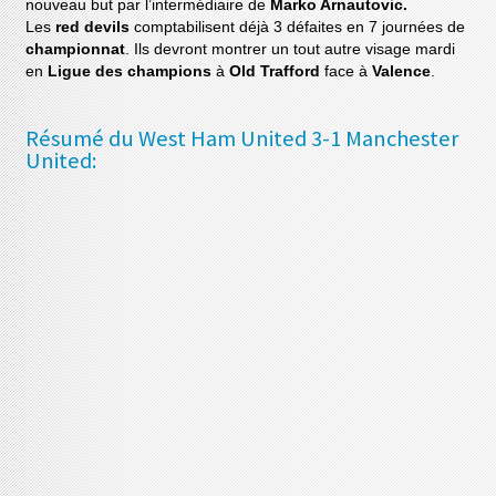
nouveau but par l’intermédiaire de
Marko Arnautovic.
Les
red devils
comptabilisent déjà 3 défaites en 7 journées de
championnat
. Ils devront montrer un tout autre visage mardi
en
Ligue des champions
à
Old Trafford
face à
Valence
.
Résumé du West Ham United 3-1 Manchester
United: