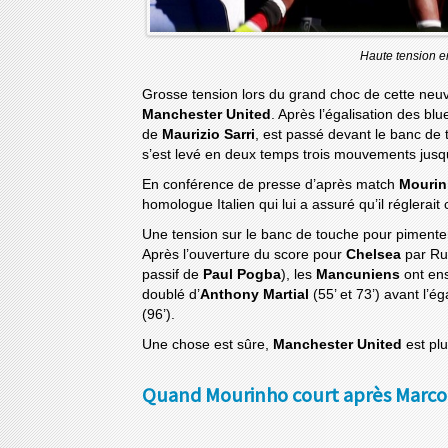
Haute tension e
Grosse tension lors du grand choc de cette ne
Manchester United
. Après l’égalisation des bl
de
Maurizio Sarri
, est passé devant le banc de
s’est levé en deux temps trois mouvements jusqu
En conférence de presse d’après match
Mouri
homologue Italien qui lui a assuré qu’il réglerai
Une tension sur le banc de touche pour pimenter
Après l’ouverture du score pour
Chelsea
par Ru
passif de
Paul Pogba
), les
Mancuniens
ont en
doublé d’
Anthony Martial
(55’ et 73’) avant l’ég
(96’).
Une chose est sûre,
Manchester United
est pl
Quand Mourinho court après Marco 