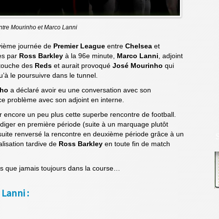
ntre Mourinho et Marco Lanni
uvième journée de
Premier League
entre
Chelsea
et
ues par
Ross Barkley
à la 96e minute,
Marco Lanni
, adjoint
 touche des
Reds
et aurait provoqué
José Mourinho
qui
’à le poursuivre dans le tunnel.
nho
a déclaré avoir eu une conversation avec son
t ce problème avec son adjoint en interne.
 encore un peu plus cette superbe rencontre de football.
diger en première période (suite à un marquage plutôt
suite renversé la rencontre en deuxième période grâce à un
alisation tardive de
Ross Barkley
en toute fin de match
us que jamais toujours dans la course…
Lanni :