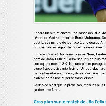
Encore un but, et encore une passe décisive.
Jo
l’
Atletico Madrid
en terres
États-Uniennes
. Ce
qu’à la 56e minute de jeu face à une équipe
All
bouche bée les supporteurs colchoneros avec no
En face il y avait des noms comme
Nani
,
Ibrah
nom de
João Felix
qui aura une fois de plus ma
son équipe menait 2-0, la jeune pépite portuga
d’une frappe puissante Issime. Un peu plus tard, j
démontrer être en totale syntonie avec son coé
plateau après une superbe transversale.
Certes ce n’est que la présaison, mais les plus
F
ça démarre fort…
Gros plan sur le match de Jão Felix 