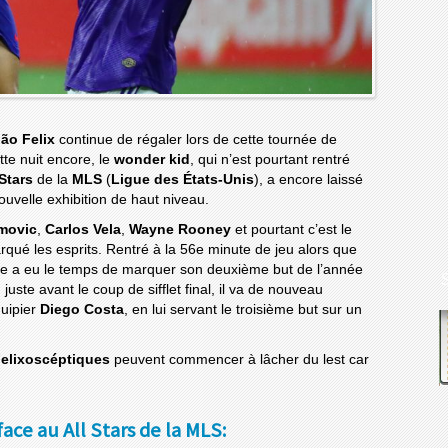
ão Felix
continue de régaler lors de cette tournée de
tte nuit encore, le
wonder kid
, qui n’est pourtant rentré
 Stars
de la
MLS
(
Ligue des États-Unis
), a encore laissé
uvelle exhibition de haut niveau.
imovic
,
Carlos Vela
,
Wayne Rooney
et pourtant c’est le
rqué les esprits. Rentré à la 56e minute de jeu alors que
ise a eu le temps de marquer son deuxième but de l’année
uste avant le coup de sifflet final, il va de nouveau
quipier
Diego Costa
, en lui servant le troisième but sur un
elixoscéptiques
peuvent commencer à lâcher du lest car
face au All Stars de la MLS: