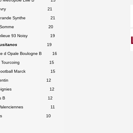
 Métropole Lille B
23
 Football Ivry 21
he Grande Synthe 21
ly sur Somme 20
ec Banlieue 93 Noisy 19
Lusitanos
19
d Opale Boulogne B 16
 FC Tourcoing 15
rck Football Marck 15
in St Quentin 12
ignies Feignies 12
Club Amiens B 12
b Valenciennes 11
-Aymeries 10