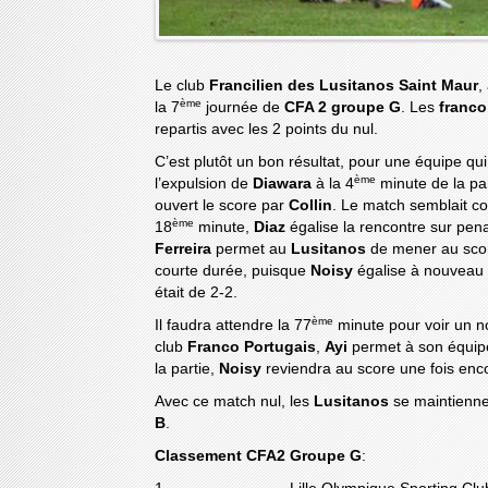
Le club
Francilien des Lusitanos Saint Maur
,
ème
la 7
journée de
CFA 2 groupe G
. Les
franco
repartis avec les 2 points du nul.
C’est plutôt un bon résultat, pour une équipe qui
ème
l’expulsion de
Diawara
à la 4
minute de la par
ouvert le score par
Collin
. Le match semblait 
ème
18
minute,
Diaz
égalise la rencontre sur pena
Ferreira
permet au
Lusitanos
de mener au sco
courte durée, puisque
Noisy
égalise à nouveau 
était de 2-2.
ème
Il faudra attendre la 77
minute pour voir un 
club
Franco Portugais
,
Ayi
permet à son équipe
la partie,
Noisy
reviendra au score une fois encore
Avec ce match nul, les
Lusitanos
se maintienne
B
.
Classement CFA2 Groupe G
: