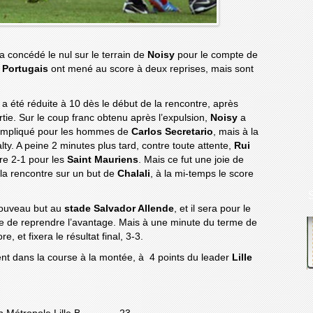
 a concédé le nul sur le terrain de
Noisy
pour le compte de
 Portugais
ont mené au score à deux reprises, mais sont
 a été réduite à 10 dès le début de la rencontre, après
tie. Sur le coup franc obtenu après l’expulsion,
Noisy
a
compliqué pour les hommes de
Carlos Secretario
, mais à la
lty. A peine 2 minutes plus tard, contre toute attente,
Rui
re 2-1 pour les
Saint Mauriens
. Mais ce fut une joie de
la rencontre sur un but de
Chalali
, à la mi-temps le score
nouveau but au
stade Salvador Allende
, et il sera pour le
 de reprendre l’avantage. Mais à une minute du terme de
, et fixera le résultat final, 3-3.
nt dans la course à la montée, à 4 points du leader
Lille