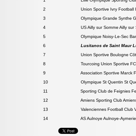
1 Lille Olympique Sporting Club
2 Union Sportive Ivry
3 Olympique Grande Synt
4 US Ailly sur Somme Ail
5 Olympique Noisy-Le-S
6
Lusitanos de Saint Maur 
7 Union Sportive Boulogne Côte 
8 Tourcoing Union Sportive
9 Association Sportive Ma
10 Olympique St Quent
11 Sporting Club de Fe
12 Amiens Sporting 
13 Valenciennes Football Clu
14 AS Aulnoye Aulnoye