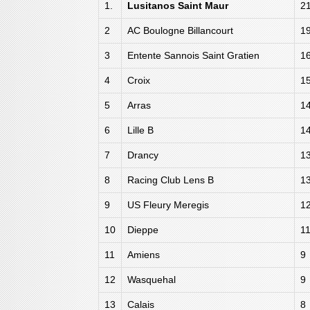
1.
Lusitanos Saint Maur
2
2
AC Boulogne Billancourt
1
3
Entente Sannois Saint Gratien
1
4
Croix
1
5
Arras
1
6
Lille B
1
7
Drancy
1
8
Racing Club Lens B
1
9
US Fleury Meregis
1
10
Dieppe
1
11
Amiens
9
12
Wasquehal
9
13
Calais
8