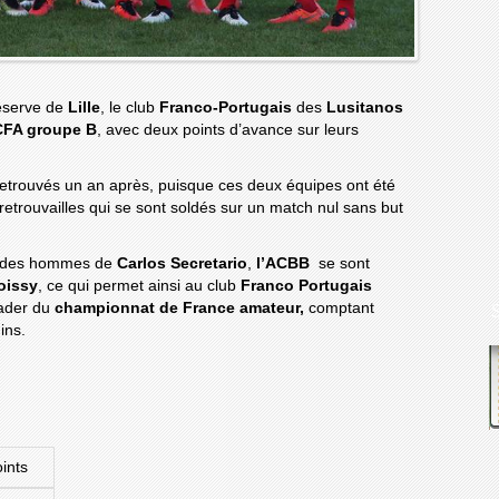
réserve de
Lille
, le club
Franco-Portugais
des
Lusitanos
CFA groupe B
, avec deux points d’avance sur leurs
etrouvés un an après, puisque ces deux équipes ont été
 retrouvailles qui se sont soldés sur un match nul sans but
t des hommes de
Carlos Secretario
,
l’ACBB
se sont
oissy
, ce qui permet ainsi au club
Franco Portugais
eader du
championnat de France amateur,
comptant
ins.
ints