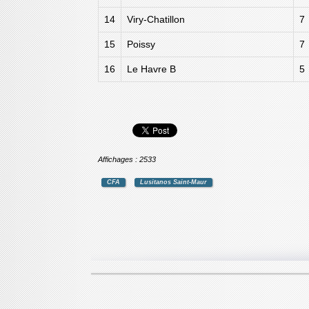
14
Viry-Chatillon
7
15
Poissy
7
16
Le Havre B
5
Affichages : 2533
CFA
Lusitanos Saint-Maur