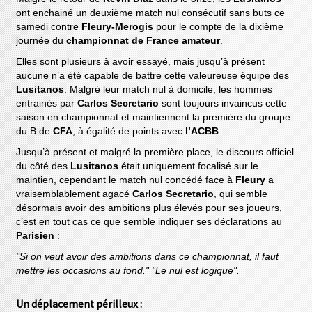
ont enchainé un deuxième match nul consécutif sans buts ce
samedi contre
Fleury-Merogis
pour le compte de la dixième
journée du
championnat de France amateur
.
Elles sont plusieurs à avoir essayé, mais jusqu’à présent
aucune n’a été capable de battre cette valeureuse équipe des
Lusitanos
. Malgré leur match nul à domicile, les hommes
entrainés par
Carlos Secretario
sont toujours invaincus cette
saison en championnat et maintiennent la première du groupe
du B de
CFA
, à égalité de points avec
l’ACBB
.
Jusqu’à présent et malgré la première place, le discours officiel
du côté des
Lusitanos
était uniquement focalisé sur le
maintien, cependant le match nul concédé face à
Fleury
a
vraisemblablement agacé
Carlos Secretario
, qui semble
désormais avoir des ambitions plus élevés pour ses joueurs,
c’est en tout cas ce que semble indiquer ses déclarations au
Parisien
:
"Si on veut avoir des ambitions dans ce championnat, il faut
mettre les occasions au fond." "Le nul est logique".
Un déplacement périlleux :