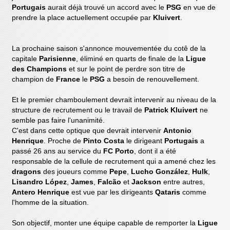
Portugais
aurait déjà trouvé un accord avec le
PSG
en vue de
prendre la place actuellement occupée par
Kluivert
.
La prochaine saison s'annonce mouvementée du cotê de la
capitale
Parisienne
, éliminé en quarts de finale de la
Ligue
des Champions
et sur le point de perdre son titre de
champion de
France
le
PSG
a besoin de renouvellement.
Et le premier chamboulement devrait intervenir au niveau de la
structure de recrutement ou le travail de
Patrick Kluivert
ne
semble pas faire l'unanimité.
C'est dans cette optique que devrait intervenir
Antonio
Henrique
. Proche de
Pinto Costa
le dirigeant
Portugais
a
passé 26 ans au service du
FC Porto
, dont il a été
responsable de la cellule de recrutement qui a amené chez les
dragons
des joueurs comme
Pepe
,
Lucho González
,
Hulk
,
Lisandro López
,
James
,
Falcão
et
Jackson
entre autres,
Antero Henrique
est vue par les dirigeants
Qataris
comme
l'homme de la situation.
Son objectif, monter une équipe capable de remporter la
Ligue