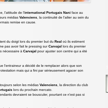
 l'attitude de l'
international Portugais Nani
face au
sieurs médias
Valenciens
, la continuité de l'ailier au sein du
sormais remise en cause.
ntent du doigt lors du premier but du
Real
où ils estiment
 ne pas avoir fait le pressing sur
Carvajal
lors du premier
mps nécessaire à
Carvajal
pour ajuster son centre qui a été
que l'entraineur a décidé de le remplacer alors que son
rotestation mais qui a fini par sérieusement agacer son
t toujours selon les médias
Valenciens
, la direction du club
rtugais
lors du prochain mercato.
étendants devraient se bousculer, pourtant ce n'est pas si