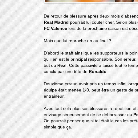
De retour de blessure après deux mois d'absence,
Real Madrid
pourrait lui couter cher. Selon plu
FC Valence
lors de la prochaine saison est dé
Mais que lui reproche on au final ?
D'abord le staff ainsi que les supporteurs le poi
qu'il en est le principal responsable. Son erreur,
but du
Real
. Cette passivité a laissé tout le te
conclu par une tête de
Ronaldo
.
Deuxième erreur, avoir pris un temps infini lors
équipe était menée 1-0, peut être un geste de p
entraineur.
Avec tout cela plus ses blessures à répétition e
envisage sérieusement de se débarrasser du
Po
On pourrait penser que si tel était le cas les pr
simple que ça.