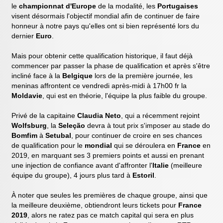
le
championnat d'Europe
de la modalité, les
Portugaises
visent désormais l'objectif mondial afin de continuer de faire
honneur à notre pays qu'elles ont si bien représenté lors du
dernier
Euro
.
Mais pour obtenir cette qualification historique, il faut déjà
commencer par passer la phase de qualification et après s'être
incliné face à la
Belgique
lors de la première journée, les
meninas affrontent ce vendredi après-midi à 17h00 fr la
Moldavie
, qui est en théorie, l'équipe la plus faible du groupe.
Privé de la capitaine
Claudia Neto
, qui a récemment rejoint
Wolfsburg
, la
Seleção
devra à tout prix s'imposer au stade do
Bomfim
à
Setubal
, pour continuer de croire en ses chances
de qualification pour le
mondial
qui se déroulera en
France
en
2019, en marquant ses 3 premiers points et aussi en prenant
une injection de confiance avant d'affronter l'
Italie
(meilleure
équipe du groupe), 4 jours plus tard à
Estoril
.
À noter que seules les premières de chaque groupe, ainsi que
la meilleure deuxième, obtiendront leurs tickets pour
France
2019
, alors ne ratez pas ce match capital qui sera en plus