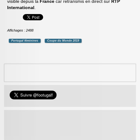
visible depuis la
France
car retransmis en direct sur
RTP
International
.
Affichages : 2488
Portugal féminines
Coupe du Monde 2019