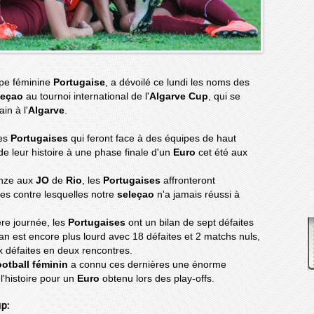
ipe féminine
Portugaise
, a dévoilé ce lundi les noms des
leçao
au tournoi international de l'
Algarve Cup
, qui se
in à l'
Algarve
.
les
Portugaises
qui feront face à des équipes de haut
de leur histoire à une phase finale d'un
Euro
cet été aux
onze aux
JO
de
Rio
, les
Portugaises
affronteront
pes contre lesquelles notre
seleçao
n'a jamais réussi à
ère journée, les
Portugaises
ont un bilan de sept défaites
lan est encore plus lourd avec 18 défaites et 2 matchs nuls,
x défaites en deux rencontres.
otball féminin
a connu ces dernières une énorme
 l'histoire pour un
Euro
obtenu lors des play-offs.
p: