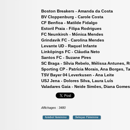
Boston Breakers - Amanda da Costa
BV Cloppenburg - Carole Costa
CF Benfica - Matilde Fidalgo
Estoril Praia - Filipa Rodrigues
FC Neunkirch - Mónica Mendes
Grindavik FC - Carolina Mendes
Levante UD - Raquel Infante
Linköpings FC - Cláudia Neto
Santos FC - Suzane Pires
SC Braga - Sílvia Rebelo, Mélissa Antunes,
Sporting CP - Patrícia Morais, Ana Borges, Ta
TSV Bayer 04 Leverkusen - Ana Leite
USJ Jena - Dolores Silva, Laura Luís
Valadares Gaia - Neide Simões, Diana Gome
Affichages : 3480
futebol feminino
Seleçao Féminine