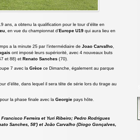
 ans, a obtenu la qualification pour le tour d’élite en
seu
, en vue du championnat d’
Europe U19
qui aura lieu en
mps a la minute 25 par l’intermédiaire de
Joao Carvalho
,
ugais
ont imposé leurs supériorité, avec 4 nouveaux buts
67 et 88) et
Renato Sanches
(70).
roupe 7 avec la
Grèce
ce Dimanche, également au parque
our d’élite, dans lequel il sera tête de série lors du tirage au
 pour la phase finale avec la
Georgie
pays hôte.
 Francisco Ferreira et Yuri Ribeiro; Pedro Rodrigues
nato Sanches, 58') et João Carvalho (Diogo Gonçalves,