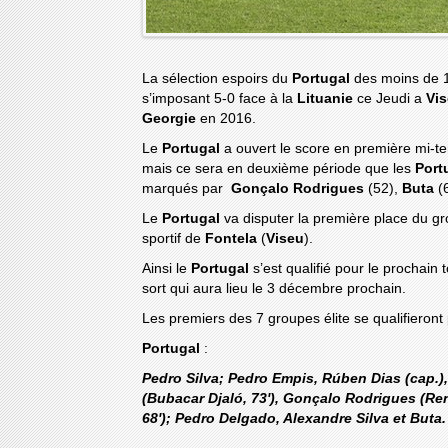
La sélection espoirs du
Portugal
des moins de 19
s’imposant 5-0 face à la
Lituanie
ce Jeudi a
Vi
Georgie
en 2016.
Le
Portugal
a ouvert le score en première mi-te
mais ce sera en deuxième période que les
Port
marqués par
Gonçalo Rodrigues
(52),
Buta
(
Le
Portugal
va disputer la première place du g
sportif de
Fontela
(
Viseu
).
Ainsi le
Portugal
s’est qualifié pour le prochain t
sort qui aura lieu le 3 décembre prochain.
Les premiers des 7 groupes élite se qualifieront
Portugal
:
Pedro Silva; Pedro Empis, Rúben Dias (cap.),
(Bubacar Djaló, 73'), Gonçalo Rodrigues (Re
68'); Pedro Delgado, Alexandre Silva et Buta.