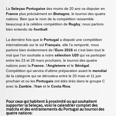
La
Seleçao Portugaise
des moins de 20 ans va disputer en
France
plus précisément en
Bretagne
, le tournoi des quatre
nations. Bien que le nom de la compétition ressemble
beaucoup à la célèbre compétition de
Rugby
, nous parlons
bien entendu de
football
.
La dernière fois que le
Portugal
a disputé une compétition
internationale sur le sol
Français
, elle l'a remporté, nous
parlons bien évidemment de l'
Euro 2016
et c'est bien tout le
mal que l'on souhaite a notre
sélection U20
qui va participer
entre les 23 et 28 mars prochains, le tournoi des quatre
nations avec la
France
, l'
Angleterre
et le
Sénégal
.
Compétition qui servira d'ultime préparation avant le
mondial
de la catégorie qui se déroulera entre le 20 mais et 11 juin
prochain et où les
Portugais
ont étés tirés dans le groupe C
avec la
Zambie
, l'
Iran
et le
Costa Rica
.
Pour ceux qui habitent à proximité ou qui souhaitent
supporter la
Seleçao
, voici le calendrier complet des
matchs et des entrainements du
Portugal
au tournoi des
quatre nations: