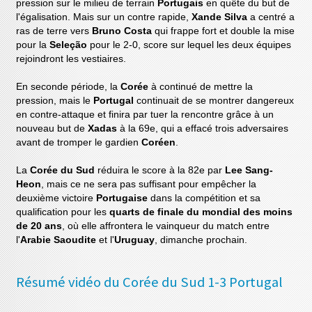
pression sur le milieu de terrain
Portugais
en quête du but de
l'égalisation. Mais sur un contre rapide,
Xande Silva
a centré a
ras de terre vers
Bruno Costa
qui frappe fort et double la mise
pour la
Seleção
pour le 2-0, score sur lequel les deux équipes
rejoindront les vestiaires.
En seconde période, la
Corée
à continué de mettre la
pression, mais le
Portugal
continuait de se montrer dangereux
en contre-attaque et finira par tuer la rencontre grâce à un
nouveau but de
Xadas
à la 69e, qui a effacé trois adversaires
avant de tromper le gardien
Coréen
.
La
Corée du Sud
réduira le score à la 82e par
Lee Sang-
Heon
, mais ce ne sera pas suffisant pour empêcher la
deuxième victoire
Portugaise
dans la compétition et sa
qualification pour les
quarts de finale du mondial des moins
de 20 ans
, où elle affrontera le vainqueur du match entre
l'
Arabie Saoudite
et l'
Uruguay
, dimanche prochain.
Résumé vidéo du Corée du Sud 1-3 Portugal