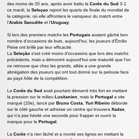
des moins de 20 ans, après avoir battu la
Corée du Sud
3-1
ce mardi, la
Seleçao
rejoint les quarts de finale du mondial de
la catégorie, où elle affrontera le vainqueur du match entre
l'
Arabie Saoudite
et l'
Uruguay
.
Si lors des premiers matchs les
Portugais
avaient gâché bon
nombre d'occasions de buts, aujourd'hui, les joueurs d'Émilio
Peixe ont brillé par leur efficacité.
La
Seleção
s'est créé moins d'occasions que lors des matchs
précédents, mais a démontré aujourd'hui une maturité que l'on
ne retrouve que chez les grands, alliée a une grande
abnégation des joueurs qui ont tout donné sur la pelouse face
au pays hôte de la compétition.
La
Corée du Sud
avait pourtant démarré très fort en mettant
la pression sur le milieu
Lusitanien
, mais le
Portugal
a vite
marqué (10e), lancé par
Bruno Costa
,
Yuri Ribeiro
déborde
sur le côté gauche et adresse un centre qui trouvera
Xadas
,
qui n'a pas hésité une seconde pour frapper et ouvrir la
marque pour le
Portugal
.
La
Corée
n'a rien lâché et a monté ses lignes en mettant la