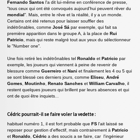
Fernando Santos
l'a dit lui-même en conférence de presse,
"tous ceux qui ont été convoqués aujourd'hui peuvent rêver du
mondial
". Mais, entre le rêve et la réalité, il y a un monde.
Certains ont été retenus pour laisser souffler des
indétrônables, comme
José Sá
par exemple, qui fait sa
première apparition dans le groupe A, à la place de
Rui
Patricio
, mais qui reste malgré tout aux yeux du sélectionneur
le "Number one".
Une fois retiré les indétrônables tel
Ronaldo
et
Patricio
par
exemple, les joueurs qui viennent à peine de revenir de
blessure comme
Guerreiro
et
Nani
et finalement les 4 ou 5 qui
se sont blessé ces derniers jours, comme
Eliseu
,
André
Gomes
,
Moutinho
,
Renato Sanches
et
William Carvalho
, il
restent quelques joueurs qui brillent par leurs absences et qui
ont de quoi être inquiets...
Cédric pourrait-il se faire voler la vedette :
habituel numéro 1, il est fort probable que
FS
l'ait laissé se
reposer pour gestion d'effectif, mais contrairement à
Patricio
et
Ronaldo
,
Cédric
a des soucis a se faire, car l'ingénieur