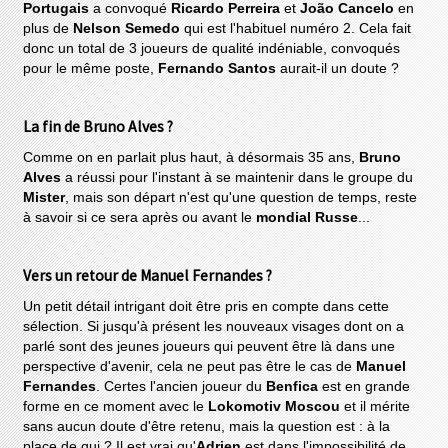
Portugais
a convoqué
Ricardo Perreira
et
João Cancelo
en
plus de
Nelson Semedo
qui est l'habituel numéro 2. Cela fait
donc un total de 3 joueurs de qualité indéniable, convoqués
pour le même poste,
Fernando Santos
aurait-il un doute ?
La fin de Bruno Alves ?
Comme on en parlait plus haut, à désormais 35 ans,
Bruno
Alves
a réussi pour l'instant à se maintenir dans le groupe du
Mister
, mais son départ n'est qu'une question de temps, reste
à savoir si ce sera après ou avant le
mondial Russe
...
Vers un retour de Manuel Fernandes ?
Un petit détail intrigant doit être pris en compte dans cette
sélection. Si jusqu'à présent les nouveaux visages dont on a
parlé sont des jeunes joueurs qui peuvent être là dans une
perspective d'avenir, cela ne peut pas être le cas de
Manuel
Fernandes
. Certes l'ancien joueur du
Benfica
est en grande
forme en ce moment avec le
Lokomotiv Moscou
et il mérite
sans aucun doute d'être retenu, mais la question est : à la
place de qui ? Il est vrai qu'
Adrien
est dans l'impossibilité de