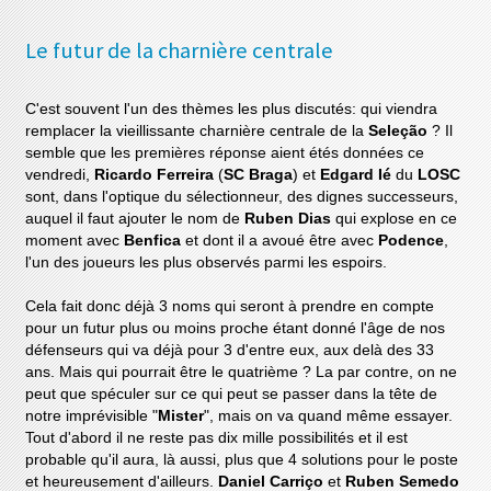
Le futur de la charnière centrale
C'est souvent l'un des thèmes les plus discutés: qui viendra
remplacer la vieillissante charnière centrale de la
Seleção
? Il
semble que les premières réponse aient étés données ce
vendredi,
Ricardo Ferreira
(
SC Braga
) et
Edgard Ié
du
LOSC
sont, dans l'optique du sélectionneur, des dignes successeurs,
auquel il faut ajouter le nom de
Ruben Dias
qui explose en ce
moment avec
Benfica
et dont il a avoué être avec
Podence
,
l'un des joueurs les plus observés parmi les espoirs.
Cela fait donc déjà 3 noms qui seront à prendre en compte
pour un futur plus ou moins proche étant donné l'âge de nos
défenseurs qui va déjà pour 3 d'entre eux, aux delà des 33
ans. Mais qui pourrait être le quatrième ? La par contre, on ne
peut que spéculer sur ce qui peut se passer dans la tête de
notre imprévisible "
Mister
", mais on va quand même essayer.
Tout d'abord il ne reste pas dix mille possibilités et il est
probable qu'il aura, là aussi, plus que 4 solutions pour le poste
et heureusement d'ailleurs.
Daniel Carriço
et
Ruben Semedo