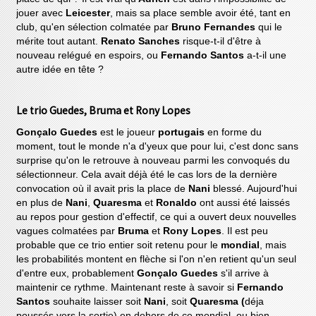
jouer avec
Leicester
, mais sa place semble avoir été, tant en
club, qu'en sélection colmatée par
Bruno Fernandes
qui le
mérite tout autant.
Renato Sanches
risque-t-il d'être à
nouveau relégué en espoirs, ou
Fernando Santos
a-t-il une
autre idée en tête ?
Le trio Guedes, Bruma et Rony Lopes
Gonçalo Guedes
est le joueur
portugais
en forme du
moment, tout le monde n'a d'yeux que pour lui, c'est donc sans
surprise qu'on le retrouve à nouveau parmi les convoqués du
sélectionneur. Cela avait déjà été le cas lors de la dernière
convocation où il avait pris la place de
Nani
blessé. Aujourd'hui
en plus de
Nani
,
Quaresma
et
Ronaldo
ont aussi été laissés
au repos pour gestion d'effectif, ce qui a ouvert deux nouvelles
vagues colmatées par
Bruma
et
Rony Lopes
. Il est peu
probable que ce trio entier soit retenu pour le
mondial
, mais
les probabilités montent en flèche si l'on n'en retient qu'un seul
d'entre eux, probablement
Gonçalo Guedes
s'il arrive à
maintenir ce rythme. Maintenant reste à savoir si
Fernando
Santos
souhaite laisser soit
Nani
, soit
Quaresma (
déja
poussés vers la sortie)
en dehors de ce mondial, ou bien,