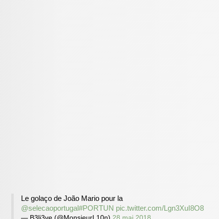
Le golaço de João Mario pour la
@selecaoportugal
#PORTUN
pic.twitter.com/Lgn3XuI8O8
— B3li3ve (@MonsieurL10n)
28 mai 2018