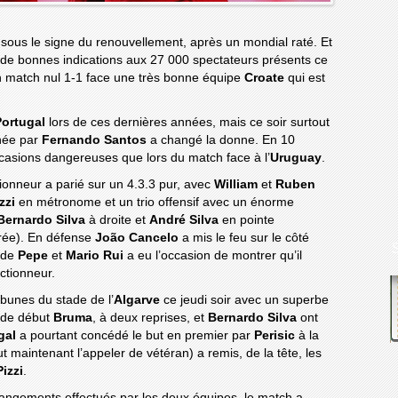
 sous le signe du renouvellement, après un mondial raté. Et
 de bonnes indications aux 27 000 spectateurs présents ce
n match nul 1-1 face une très bonne équipe
Croate
qui est
Portugal
lors de ces dernières années, mais ce soir surtout
enée par
Fernando Santos
a changé la donne. En 10
ccasions dangereuses que lors du match face à l’
Uruguay
.
ctionneur a parié sur un 4.3.3 pur, avec
William
et
Ruben
zzi
en métronome et un trio offensif avec un énorme
Bernardo Silva
à droite et
André Silva
en pointe
irée). En défense
João Cancelo
a mis le feu sur le côté
e de
Pepe
et
Mario Rui
a eu l’occasion de montrer qu’il
ctionneur.
ibunes du stade de l’
Algarve
ce jeudi soir avec un superbe
s de début
Bruma
, à deux reprises, et
Bernardo Silva
ont
gal
a pourtant concédé le but en premier par
Perisic
à la
t maintenant l’appeler de vétéran) a remis, de la tête, les
Pizzi
.
ngements effectués par les deux équipes, le match a