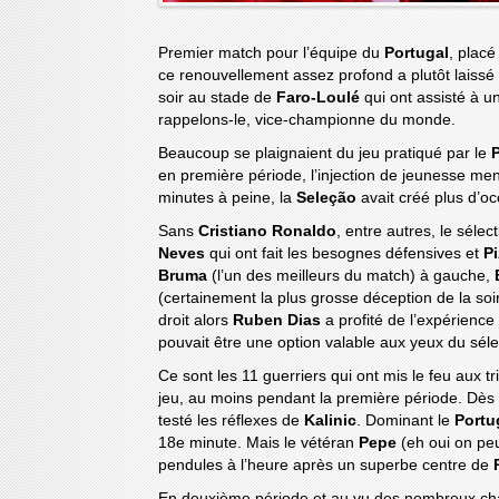
Premier match pour l’équipe du
Portugal
, placé
ce renouvellement assez profond a plutôt laissé
soir au stade de
Faro-Loulé
qui ont assisté à u
rappelons-le, vice-championne du monde.
Beaucoup se plaignaient du jeu pratiqué par le
en première période, l’injection de jeunesse m
minutes à peine, la
Seleção
avait créé plus d’o
Sans
Cristiano Ronaldo
, entre autres, le séle
Neves
qui ont fait les besognes défensives et
Pi
Bruma
(l’un des meilleurs du match) à gauche,
(certainement la plus grosse déception de la so
droit alors
Ruben Dias
a profité de l’expérienc
pouvait être une option valable aux yeux du séle
Ce sont les 11 guerriers qui ont mis le feu aux tr
jeu, au moins pendant la première période. Dè
testé les réflexes de
Kalinic
. Dominant le
Portu
18e minute. Mais le vétéran
Pepe
(eh oui on peu
pendules à l’heure après un superbe centre de
En deuxième période et au vu des nombreux cha