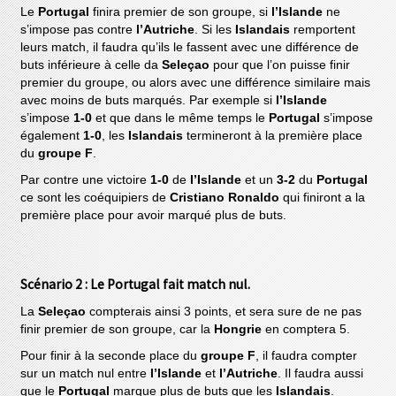
Le
Portugal
finira premier de son groupe, si
l’Islande
ne
s’impose pas contre
l’Autriche
. Si les
Islandais
remportent
leurs match, il faudra qu’ils le fassent avec une différence de
buts inférieure à celle da
Seleçao
pour que l’on puisse finir
premier du groupe, ou alors avec une différence similaire mais
avec moins de buts marqués. Par exemple si
l’Islande
s’impose
1-0
et que dans le même temps le
Portugal
s’impose
également
1-0
, les
Islandais
termineront à la première place
du
groupe F
.
Par contre une victoire
1-0
de
l’Islande
et un
3-2
du
Portugal
ce sont les coéquipiers de
Cristiano Ronaldo
qui finiront a la
première place pour avoir marqué plus de buts.
Scénario 2 : Le Portugal fait match nul.
La
Seleçao
compterais ainsi 3 points, et sera sure de ne pas
finir premier de son groupe, car la
Hongrie
en comptera 5.
Pour finir à la seconde place du
groupe F
, il faudra compter
sur un match nul entre
l’Islande
et
l’Autriche
. Il faudra aussi
que le
Portugal
marque plus de buts que les
Islandais
.