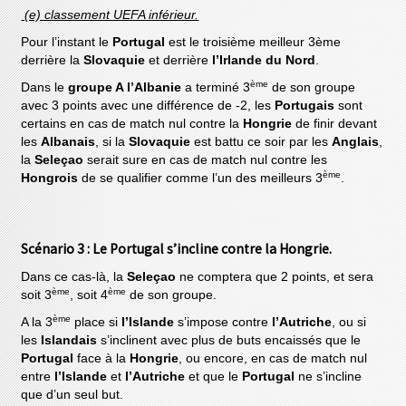
(e) classement UEFA inférieur.
Pour l’instant le
Portugal
est le troisième meilleur 3ème
derrière la
Slovaquie
et derrière
l’Irlande
du
Nord
.
ème
Dans le
groupe A l’Albanie
a terminé 3
de son groupe
avec 3 points avec une différence de -2, les
Portugais
sont
certains en cas de match nul contre la
Hongrie
de finir devant
les
Albanais
, si la
Slovaquie
est battu ce soir par les
Anglais
,
la
Seleçao
serait sure en cas de match nul contre les
ème
Hongrois
de se qualifier comme l’un des meilleurs 3
.
Scénario 3 : Le Portugal s’incline contre la Hongrie.
Dans ce cas-là, la
Seleçao
ne comptera que 2 points, et sera
ème
ème
soit 3
, soit 4
de son groupe.
ème
A la 3
place si
l’Islande
s’impose contre
l’Autriche
, ou si
les
Islandais
s’inclinent avec plus de buts encaissés que le
Portugal
face à la
Hongrie
, ou encore, en cas de match nul
entre
l’Islande
et
l’Autriche
et que le
Portugal
ne s’incline
que d’un seul but.