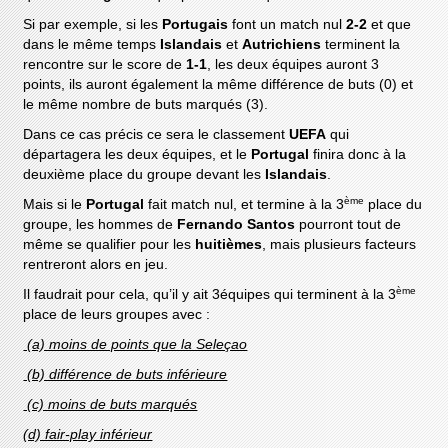
Si par exemple, si les
Portugais
font un match nul
2-2
et que
dans le même temps
Islandais
et
Autrichiens
terminent la
rencontre sur le score de
1-1
, les deux équipes auront 3
points, ils auront également la même différence de buts (0) et
le même nombre de buts marqués (3).
Dans ce cas précis ce sera le classement
UEFA
qui
départagera les deux équipes, et le
Portugal
finira donc à la
deuxième place du groupe devant les
Islandais
.
ème
Mais si le
Portugal
fait match nul, et termine à la 3
place du
groupe, les hommes de
Fernando Santos
pourront tout de
même se qualifier pour les
huitièmes
, mais plusieurs facteurs
rentreront alors en jeu.
ème
Il faudrait pour cela, qu’il y ait 3équipes qui terminent à la 3
place de leurs groupes avec :
(a) moins de points que la Seleçao
(b) différence de buts inférieure
(c) moins de buts marqués
(d) fair-play inférieur