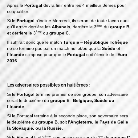
Après le
Portugal
devra finir entre les 4 meilleur 3èmes pour
se qualifier.
Si le
Portugal
s’incline Mercredi, ils seront de toute façon quoi
ème
qu’il arrive derrière les
Albanais
, derrière le 3
du
groupe B
,
ème
et derrière le 3
du
groupe C
.
Il suffirait donc que le match
Turquie
–
République Tchèque
ne se termine pas par un match nul et/ou que la
Suède
et
l’Irlande
s’impose pour que le
Portugal
soit éliminé de l’
Euro
2016
.
Les adversaires possibles en huitièmes :
Si le
Portugal
termine premier de son groupe, son adversaire
serait le deuxième du
groupe E
:
Belgique, Suède ou
l’Irlande
.
Si le Portugal termine à la seconde place, son adversaire sera
le deuxième du
groupe B
, soit l
’Angleterre, le Pays de Galle
la Slovaquie, ou la Russie.
ème
er
Si le Portugal finit 3
, son adversaire sera le 1
du
groupe C