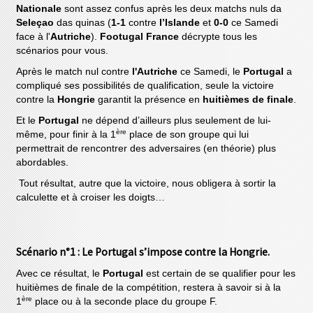
Nationale
sont assez confus après les deux matchs nuls da
Seleçao
das quinas (
1-1
contre
l’Islande
et
0-0
ce Samedi
face à l'
Autriche
).
Footugal France
décrypte tous les
scénarios pour vous.
Après le match nul contre
l'Autriche
ce Samedi, le
Portugal
a
compliqué ses possibilités de qualification, seule la victoire
contre la
Hongrie
garantit la présence en
huitièmes de finale
.
Et le
Portugal
ne dépend d’ailleurs plus seulement de lui-
ère
même, pour finir à la 1
place de son groupe qui lui
permettrait de rencontrer des adversaires (en théorie) plus
abordables.
Tout résultat, autre que la victoire, nous obligera à sortir la
calculette et à croiser les doigts…
Scénario n°1 : Le Portugal s’impose contre la Hongrie.
Avec ce résultat, le
Portugal
est certain de se qualifier pour les
huitièmes de finale de la compétition, restera à savoir si à la
ère
1
place ou à la seconde place du groupe F.