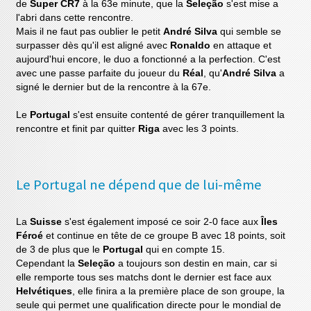
de
Super CR7
à la 63e minute, que la
Seleção
s'est mise a
l'abri dans cette rencontre.
Mais il ne faut pas oublier le petit
André Silva
qui semble se
surpasser dès qu'il est aligné avec
Ronaldo
en attaque et
aujourd'hui encore, le duo a fonctionné a la perfection. C'est
avec une passe parfaite du joueur du
Réal
, qu'
André Silva
a
signé le dernier but de la rencontre à la 67e.
Le
Portugal
s'est ensuite contenté de gérer tranquillement la
rencontre et finit par quitter
Riga
avec les 3 points.
Le Portugal ne dépend que de lui-même
La
Suisse
s'est également imposé ce soir 2-0 face aux
Îles
Féroé
et continue en tête de ce groupe B avec 18 points, soit
de 3 de plus que le
Portugal
qui en compte 15.
Cependant la
Seleção
a toujours son destin en main, car si
elle remporte tous ses matchs dont le dernier est face aux
Helvétiques
, elle finira a la première place de son groupe, la
seule qui permet une qualification directe pour le mondial de