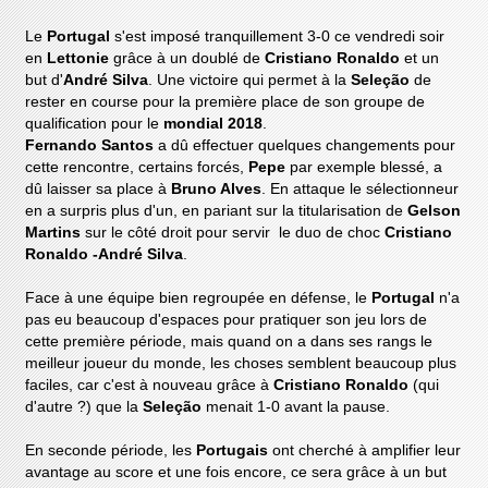
Le
Portugal
s'est imposé tranquillement 3-0 ce vendredi soir
en
Lettonie
grâce à un doublé de
Cristiano Ronaldo
et un
but d'
André Silva
. Une victoire qui permet à la
Seleção
de
rester en course pour la première place de son groupe de
qualification pour le
mondial 2018
.
Fernando Santos
a dû effectuer quelques changements pour
cette rencontre, certains forcés,
Pepe
par exemple blessé, a
dû laisser sa place à
Bruno Alves
. En attaque le sélectionneur
en a surpris plus d'un, en pariant sur la titularisation de
Gelson
Martins
sur le côté droit pour servir le duo de choc
Cristiano
Ronaldo -André Silva
.
Face à une équipe bien regroupée en défense, le
Portugal
n'a
pas eu beaucoup d'espaces pour pratiquer son jeu lors de
cette première période, mais quand on a dans ses rangs le
meilleur joueur du monde, les choses semblent beaucoup plus
faciles, car c'est à nouveau grâce à
Cristiano Ronaldo
(qui
d'autre ?) que la
Seleção
menait 1-0 avant la pause.
En seconde période, les
Portugais
ont cherché à amplifier leur
avantage au score et une fois encore, ce sera grâce à un but