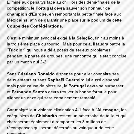
Éliminé aux penaltys face au chili lors des demi-finales de la
compétition, le
Portugal
devra sauver son honneur de
champion d'Europe
, en remportant la petite finale face aux
Mexicains
, afin de garantir une place sur le podium de cette
Coupe des Confédérations
.
C'est le minimum syndical exigé à la
Seleção
, finir au moins à
la troisième place du tournoi. Mais pour cela, il faudra battre la
"
Tricolor
" qui nous a déjà posés de sérieux problèmes
pendant la phase de groupes, une rencontre qui s'était conclue
par un match nul 2-2.
Sans
Cristiano Ronaldo
dispensé pour aller connaitre ses
deux enfants et sans
Raphaël Guerreiro
lui aussi dispensé
mais pour cause de blessure, le
Portugal
devra se surpasser
et
Fernando Santos
devra trouver la bonne formule pour
aligner un onze qui sera certainement remanié.
Car malgré leur violente élimination 4-1 face à l'
Allemagne
, les
coéquipiers de
Chicharito
restent un adversaire de taille et qui
chercheront également à remporter les 3 millions de
récompenses qui seront décernés au vainqueur de cette
rencontre.