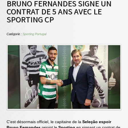
BRUNO FERNANDES SIGNE UN
CONTRAT DE 5 ANS AVEC LE
SPORTING CP
Catégorie :
Sporting Portugal
C'est désormais officiel, le capitaine de la
Seleção
espoir
Bruno Fernandes
rejoint le
Sporting
en signant un contrat de