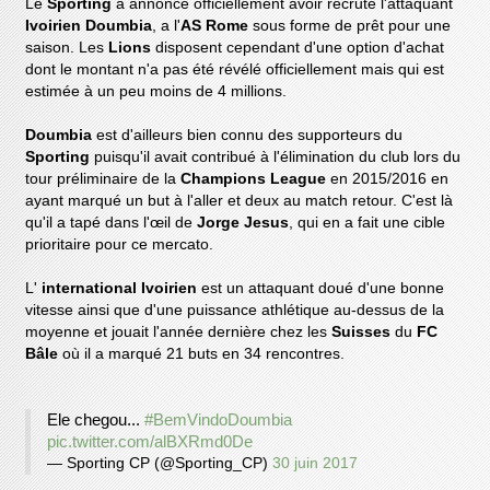
Le
Sporting
a annoncé officiellement avoir recruté l'attaquant
Ivoirien Doumbia
, a l'
AS Rome
sous forme de prêt pour une
saison. Les
Lions
disposent cependant d'une option d'achat
dont le montant n'a pas été révélé officiellement mais qui est
estimée à un peu moins de 4 millions.
Doumbia
est d'ailleurs bien connu des supporteurs du
Sporting
puisqu'il avait contribué à l'élimination du club lors du
tour préliminaire de la
Champions League
en 2015/2016 en
ayant marqué un but à l'aller et deux au match retour. C'est là
qu'il a tapé dans l'œil de
Jorge Jesus
, qui en a fait une cible
prioritaire pour ce mercato.
L'
international Ivoirien
est un attaquant doué d'une bonne
vitesse ainsi que d'une puissance athlétique au-dessus de la
moyenne et jouait l'année dernière chez les
Suisses
du
FC
Bâle
où il a marqué 21 buts en 34 rencontres.
Ele chegou...
#BemVindoDoumbia
pic.twitter.com/alBXRmd0De
— Sporting CP (@Sporting_CP)
30 juin 2017