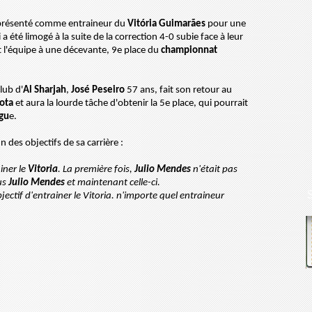
t présenté comme entraineur du
Vitória
Guimarães
pour une
 a été limogé à la suite de la correction 4-0 subie face à leur
t l'équipe à une
décevante
, 9e place du
championnat
lub d'
Al Sharjah
,
José
Peseiro
57 ans, fait son retour au
ota
et aura la lourde tâche d'obtenir
la
5e place, qui pourrait
gu
e
.
un des objectifs de sa
carrière :
ainer le
Vitoria
. La première fois,
Julio Mendes
n'était pas
us
Julio Mendes
et maintenant celle-ci.
bjectif
d'entrainer
le Vitoria.
n'importe
quel entraineur