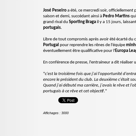
José
Peseiro
a
été, ce
mercredi soir, officiellemen
saison et
demi
, succédant ainsi à
Pedro Martins
qui
grand rival du
Sporting
Braga
il y
a
15 jours, laissan
portugais
.
Libre de tout compromis après avoir été écarté du c
Portugal
pour reprendre les rênes de l'équipe
minh
éventuellement être qualificative pour l'
Europa
Lea
En conférence de presse, l'entraineur a dit réaliser 
"
c'est
la troisième fois que j'ai l'opportunité d'entr
encore le président du club. La deuxième c'était so
Quand
j'ai débuté ma carrière, j'
avais
le rêve et l'o
portugais à ce rêve et cet objectif
."
Affichages : 3000