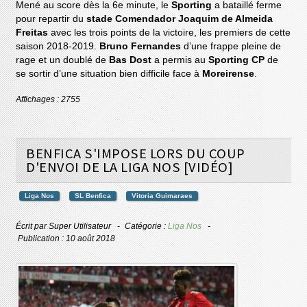
Mené au score dès la 6e minute, le
Sporting
a bataillé ferme
pour repartir du
stade Comendador Joaquim de Almeida
Freitas
avec les trois points de la victoire, les premiers de cette
saison 2018-2019.
Bruno Fernandes
d’une frappe pleine de
rage et un doublé de
Bas Dost
a permis au
Sporting CP
de
se sortir d’une situation bien difficile face à
Moreirense
.
Affichages : 2755
BENFICA S'IMPOSE LORS DU COUP
D'ENVOI DE LA LIGA NOS [VIDÉO]
Liga Nos
SL Benfica
Vitoria Guimaraes
Écrit par
Super Utilisateur
Catégorie :
Liga Nos
Publication : 10 août 2018