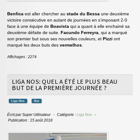
Benfica
est aller chercher au
stade du Bessa
une deuxième
victoire consécutive en autant de journées en s’imposant 2-0
face à une équipe de
Boavista
qui a quant à elle enchainé sa
deuxième défaite de suite.
Facundo Ferreyra
, qui a marqué
son premier but sous ses nouvelles couleurs, et
Pizzi
ont
marqué les deux buts des
vermelhos
.
Affichages : 2274
LIGA NOS: QUEL A ÉTÉ LE PLUS BEAU
BUT DE LA PREMIÈRE JOURNÉE ?
Liga Nos
But
Écrit par
Super Utilisateur
Catégorie :
Liga Nos
Publication : 15 août 2018