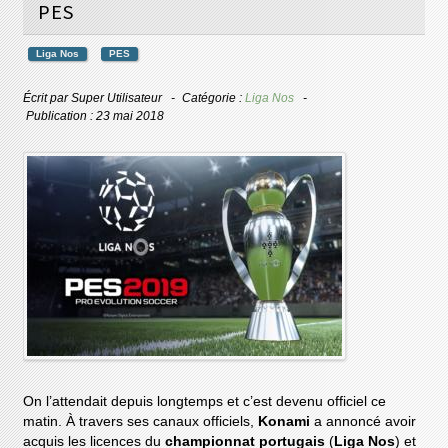
PES
Liga Nos
PES
Écrit par
Super Utilisateur
Catégorie :
Liga Nos
Publication : 23 mai 2018
On l’attendait depuis longtemps et c’est devenu officiel ce
matin. À travers ses canaux officiels,
Konami
a annoncé avoir
acquis les licences du
championnat portugais
(
Liga Nos
) et