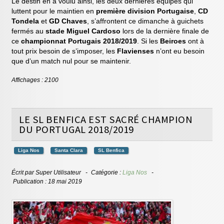
Le destin en a voulu ainsi, les deux dernières équipes qui
luttent pour le maintien en
première division Portugaise
,
CD
Tondela
et
GD Chaves
, s’affrontent ce dimanche à guichets
fermés au
stade Miguel Cardoso
lors de la dernière finale de
ce
championnat Portugais 2018/2019
. Si les
Beiroes
ont à
tout prix besoin de s’imposer, les
Flavienses
n’ont eu besoin
que d’un match nul pour se maintenir.
Affichages : 2100
LE SL BENFICA EST SACRÉ CHAMPION
DU PORTUGAL 2018/2019
Liga Nos
Santa Clara
SL Benfica
Écrit par
Super Utilisateur
Catégorie :
Liga Nos
Publication : 18 mai 2019