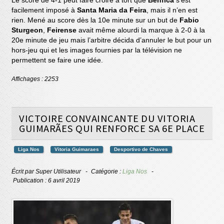
Le score de 4-1 peut faire croire à tort que
Benfica
s’est
facilement imposé à
Santa Maria da Feira
, mais il n’en est
rien. Mené au score dès la 10e minute sur un but de
Fabio
Sturgeon
,
Feirense
avait même alourdi la marque à 2-0 à la
20e minute de jeu mais l’arbitre décida d’annuler le but pour un
hors-jeu qui et les images fournies par la télévision ne
permettent se faire une idée.
Affichages : 2253
VICTOIRE CONVAINCANTE DU VITORIA
GUIMARÃES QUI RENFORCE SA 6E PLACE
Liga Nos
Vitoria Guimaraes
Desportivo de Chaves
Écrit par
Super Utilisateur
Catégorie :
Liga Nos
Publication : 6 avril 2019