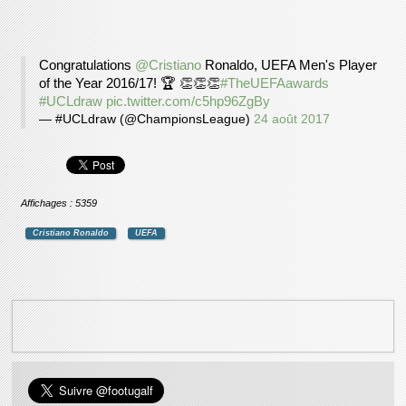
Congratulations
@Cristiano
Ronaldo, UEFA Men's Player
of the Year 2016/17! 🏆 👏👏👏
#TheUEFAawards
#UCLdraw
pic.twitter.com/c5hp96ZgBy
— #UCLdraw (@ChampionsLeague)
24 août 2017
Affichages : 5359
Cristiano Ronaldo
UEFA