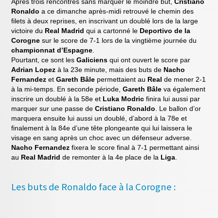
Après trois rencontres sans marquer le moindre but,
Cristiano
Ronaldo
a ce dimanche après-midi retrouvé le chemin des
filets à deux reprises, en inscrivant un doublé lors de la large
victoire du
Real Madrid
qui a cartonné le
Deportivo de la
Corogne
sur le score de 7-1 lors de la vingtième journée du
championnat d’Espagne
.
Pourtant, ce sont les
Galiciens
qui ont ouvert le score par
Adrian Lopez
à la 23e minute, mais des buts de
Nacho
Fernandez
et
Gareth Bâle
permettaient au
Real
de mener 2-1
à la mi-temps. En seconde période,
Gareth Bâle
va également
inscrire un doublé à la 58e et
Luka Modric
finira lui aussi par
marquer sur une passe de
Cristiano Ronaldo
. Le ballon d’or
marquera ensuite lui aussi un doublé, d’abord à la 78e et
finalement à la 84e d’une tête plongeante qui lui laissera le
visage en sang après un choc avec un défenseur adverse.
Nacho Fernandez
fixera le score final à 7-1 permettant ainsi
au
Real Madrid
de remonter à la 4e place de la
Liga
.
Les buts de Ronaldo face à la Corogne :