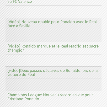
au FC Valence
[Vidéo] Nouveau doublé pour Ronaldo avec le Real
face a Seville
[Vidéo] Ronaldo marque et le Real Madrid est sacré
champion
[vidéo]Deux passes décisives de Ronaldo lors de la
victoire du Réal
Champions League: Nouveau record en vue pour
Cristiano Ronaldo