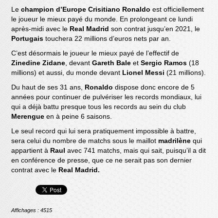
Le
champion d’Europe Crisitiano Ronaldo
est officiellement
le joueur le mieux payé du monde. En prolongeant ce lundi
après-midi avec le
Real Madrid
son contrat jusqu’en 2021, le
Portugais
touchera 22 millions d’euros nets par an.
C’est désormais le joueur le mieux payé de l’effectif de
Zinedine Zidane
, devant
Gareth Bale
et
Sergio Ramos
(18
millions) et aussi, du monde devant
Lionel Messi
(21 millions).
Du haut de ses 31 ans,
Ronaldo
dispose donc encore de 5
années pour continuer de pulvériser les records mondiaux, lui
qui a déjà battu presque tous les records au sein du club
Merengue
en à peine 6 saisons.
Le seul record qui lui sera pratiquement impossible à battre,
sera celui du nombre de matchs sous le maillot
madrilène
qui
appartient à
Raul
avec 741 matchs, mais qui sait, puisqu’il a dit
en conférence de presse, que ce ne serait pas son dernier
contrat avec le
Real Madrid.
Affichages : 4515