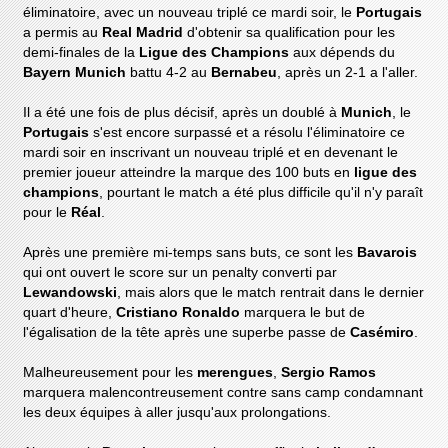
éliminatoire, avec un nouveau triplé ce mardi soir, le
Portugais
a permis au
Real Madrid
d'obtenir sa qualification pour les
demi-finales de la
Ligue des Champions
aux dépends du
Bayern Munich
battu 4-2 au
Bernabeu
, après un 2-1 a l'aller.
Il a été une fois de plus décisif, après un doublé à
Munich
, le
Portugais
s'est encore surpassé et a résolu l'éliminatoire ce
mardi soir en inscrivant un nouveau triplé et en devenant le
premier joueur atteindre la marque des 100 buts en
ligue des
champions
, pourtant le match a été plus difficile qu'il n'y paraît
pour le
Réal
.
Après une première mi-temps sans buts, ce sont les
Bavarois
qui ont ouvert le score sur un penalty converti par
Lewandowski
, mais alors que le match rentrait dans le dernier
quart d'heure,
Cristiano Ronaldo
marquera le but de
l'égalisation de la tête après une superbe passe de
Casémiro
.
Malheureusement pour les
merengues
,
Sergio Ramos
marquera malencontreusement contre sans camp condamnant
les deux équipes à aller jusqu'aux prolongations.