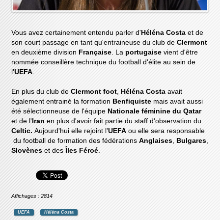
Vous avez certainement entendu parler d'
Héléna Costa
et de
son court passage en tant qu'entraineuse du club de
Clermont
en deuxième division
Française
. La
portugaise
vient d'être
nommée conseillère technique du football d'élite au sein de
l'
UEFA
.
En plus du club de
Clermont foot
,
Héléna Costa
avait
également entrainé la formation
Benfiquiste
mais avait aussi
été sélectionneuse de l'équipe
Nationale féminine du Qatar
et de l'
Iran
en plus d'avoir fait partie du staff d'observation du
Celtic.
Aujourd'hui elle rejoint l'
UEFA
ou elle sera responsable
du football de formation des fédérations
Anglaises
,
Bulgares
,
Slovènes
et des
Îles Féroé
.
Affichages : 2814
UEFA
Héléna Costa