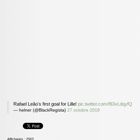
Rafael Leão's first goal for Lille!
pic.twitter.com/f83vLdqyfQ
— helner (@BlackRegista)
27 octobre 2018
Affichages : 2563