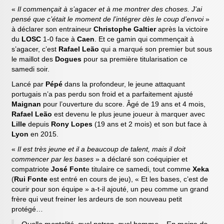
«
Il commençait à s’agacer et à me montrer des choses. J’ai
pensé que c’était le moment de l’intégrer dès le coup d’envoi
»
à déclarer son entraineur
Christophe Galtier
après la victoire
du
LOSC
1-0 face à
Caen
. Et ce gamin qui commençait à
s’agacer, c’est
Rafael Leão
qui a marqué son premier but sous
le maillot des
Dogues
pour sa première titularisation ce
samedi soir.
Lancé par
Pépé
dans la profondeur, le jeune attaquant
portugais n’a pas perdu son froid et a parfaitement ajusté
Maignan
pour l’ouverture du score. Âgé de 19 ans et 4 mois,
Rafael Leão
est devenu le plus jeune joueur à marquer avec
Lille
depuis
Rony Lopes
(19 ans et 2 mois) et son but face à
Lyon
en 2015.
«
Il est très jeune et il a beaucoup de talent, mais il doit
commencer par les bases
» a déclaré son coéquipier et
compatriote
José Font
e titulaire ce samedi, tout comme
Xeka
(
Rui Fonte
est entré en cours de jeu), « Et les bases, c’est de
courir pour son équipe » a-t-il ajouté, un peu comme un grand
frère qui veut freiner les ardeurs de son nouveau petit
protégé…