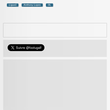
Ligue1
Anthony Lopes
OL