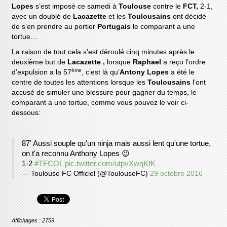
Lopes
s’est imposé ce samedi à
Toulouse
contre le
FCT,
2-1,
avec un doublé de
Lacazette
et les
Toulousains
ont décidé
de s’en prendre au portier
Portugais
le comparant a une
tortue…
La raison de tout cela s’est déroulé cinq minutes après le
deuxième but de
Lacazette ,
lorsque
Raphael
a reçu l’ordre
ème
d’expulsion a la 57
, c’est là qu’
Antony Lopes
a été le
centre de toutes les attentions lorsque les
Toulousains
l’ont
accusé de simuler une blessure pour gagner du temps, le
comparant a une tortue, comme vous pouvez le voir ci-
dessous:
87' Aussi souple qu'un ninja mais aussi lent qu'une tortue,
on t'a reconnu Anthony Lopes 😉
1-2
#TFCOL
pic.twitter.com/utpvXwqKfK
— Toulouse FC Officiel (@ToulouseFC)
29 octobre 2016
Affichages : 2759