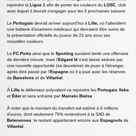
rejoindre la
Ligue 1
afin de porter les couleurs du
LOSC
, club
avec lequel il devrait s'engager pour les 5 prochaines saisons.
Le
Portugais
devrait arriver aujourd'hui à
Lille,
où l'attendent
une batterie d'examens médicaux qui devraient être suivis de
la présentation officielle du joueur de 23 ans sous ses
nouvelles couleurs.
Le
FC Porto
ainsi que le
Sporting
auraient tenté une offensive
de dernière minute, mais l'
Edgard Ié
s'est laissé séduire par
une nouvelle opportunité (sa deuxième) de jouer à l'étranger,
après être passé par l'
Espagne
où il a joué avec les réserves
de
Barcelone
et de
Villaréal
.
À
Lille
le défenseur polyvalent va rejoindre les
Portugais
Xeka
et
Éder
et sera entrainé par
Marcelo Bielsa
.
À noter que le montant du transfert est estimé à 6 millions
d'euros, dont seulement 75% reviendront à la SAD de
Belenenses
, le restant appartenant encore aux
Espagnols
de
Villaréal
.