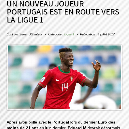
UN NOUVEAU JOUEUR
PORTUGAIS EST EN ROUTE VERS
LA LIGUE 1
Écrit par
Super Utilisateur
Catégorie :
Ligue 1
Publication : 4 juillet 2017
Après avoir brillé avec le
Portugal
lors du dernier
Euro des
moins de 21
ans en juin dernier,
Edgard Ié
devrait désormais