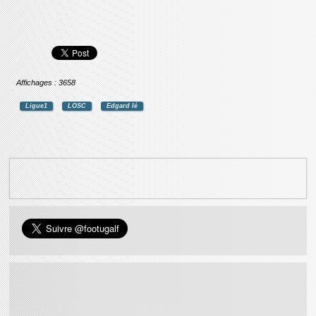
Affichages : 3658
Ligue1
LOSC
Edgard Ié