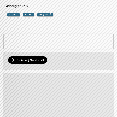
Affichages : 2709
Ligue1
LOSC
Edgard Ié