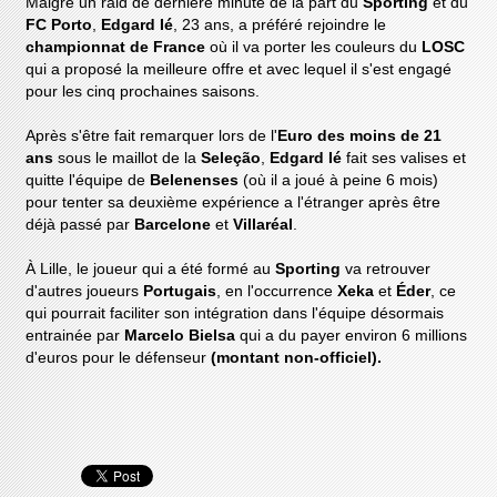
Malgré un raid de dernière minute de la part du
Sporting
et du
FC Porto
,
Edgard Ié
, 23 ans, a préféré rejoindre le
championnat de France
où il va porter les couleurs du
LOSC
qui a proposé la meilleure offre et avec lequel il s'est engagé
pour les cinq prochaines saisons.
Après s'être fait remarquer lors de l'
Euro des moins de 21
ans
sous le maillot de la
Seleção
,
Edgard Ié
fait ses valises et
quitte l'équipe de
Belenenses
(où il a joué à peine 6 mois)
pour tenter sa deuxième expérience a l'étranger après être
déjà passé par
Barcelone
et
Villaréal
.
À Lille, le joueur qui a été formé au
Sporting
va retrouver
d'autres joueurs
Portugais
, en l'occurrence
Xeka
et
Éder
, ce
qui pourrait faciliter son intégration dans l'équipe désormais
entrainée par
Marcelo Bielsa
qui a du payer environ 6 millions
d'euros pour le défenseur
(montant non-officiel).