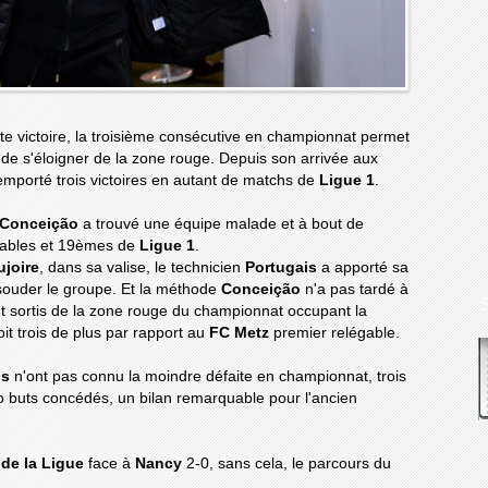
tte victoire, la troisième consécutive en championnat permet
de s'éloigner de la zone rouge. Depuis son arrivée aux
emporté trois victoires en autant de matchs de
Ligue 1
.
 Conceição
a trouvé une équipe malade et à bout de
égables et 19èmes de
Ligue 1
.
joire
, dans sa valise, le technicien
Portugais
a apporté sa
ssouder le groupe. Et la méthode
Conceição
n'a pas tardé à
nt sortis de la zone rouge du championnat occupant la
it trois de plus par rapport au
FC Metz
premier relégable.
is
n'ont pas connu la moindre défaite en championnat, trois
ro buts concédés, un bilan remarquable pour l'ancien
de la Ligue
face à
Nancy
2-0, sans cela, le parcours du