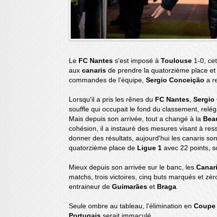
Le
FC Nantes
s'est imposé à
Toulouse
1-0, ce
aux
canaris
de prendre la quatorzième place et 
commandes de l'équipe,
Sergio Conceição
a r
Lorsqu'il a pris les rênes du
FC Nantes
,
Sergio
souffle qui occupait le fond du classement, rel
Mais depuis son arrivée, tout a changé à la
Beau
cohésion, il a instauré des mesures visant à re
donner des résultats, aujourd'hui les canaris so
quatorzième place de
Ligue 1
avec 22 points, so
Mieux depuis son arrivée sur le banc, les
Canar
matchs, trois victoires, cinq buts marqués et zé
entraineur de
Guimarães
et
Braga
.
Seule ombre au tableau, l'élimination en
Coupe 
Portugais
serait immaculé.