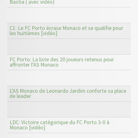
Bastia ( avec vidéo)
C1: Le FC Porto écrase Monaco et se qualifie pour
les huitièmes [vidéo]
FC Porto: La liste des 20 joueurs retenus pour
affronter l'AS Monaco
L'AS Monaco de Leonardo Jardim conforte sa place
de leader
LDC: Victoire catégorique du FC Porto 3-0 à
Monaco [vidéo]