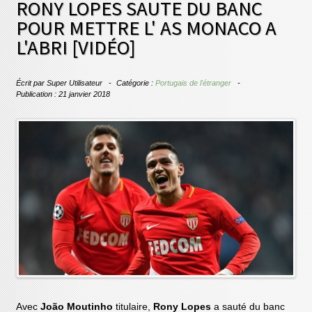
RONY LOPES SAUTE DU BANC
POUR METTRE L' AS MONACO A
L'ABRI [VIDÉO]
Écrit par
Super Utilisateur
Catégorie :
Portugais de l'étranger
Publication : 21 janvier 2018
Avec
João Moutinho
titulaire,
Rony Lopes
a sauté du banc