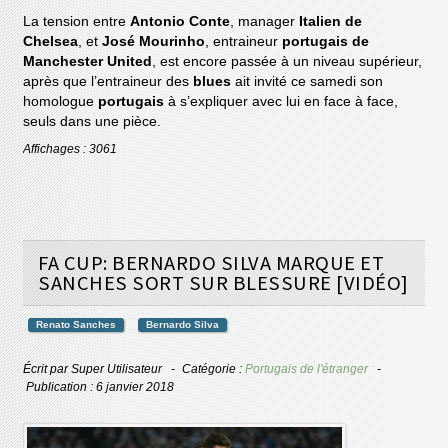
La tension entre
Antonio Conte
, manager
Italien de
Chelsea
, et
José Mourinho
, entraineur
portugais de
Manchester United
, est encore passée à un niveau supérieur,
après que l’entraineur des
blues
ait invité ce samedi son
homologue
portugais
à s’expliquer avec lui en face à face,
seuls dans une pièce.
Affichages : 3061
FA CUP: BERNARDO SILVA MARQUE ET
SANCHES SORT SUR BLESSURE [VIDÉO]
Renato Sanches
Bernardo Silva
Écrit par
Super Utilisateur
Catégorie :
Portugais de l'étranger
Publication : 6 janvier 2018