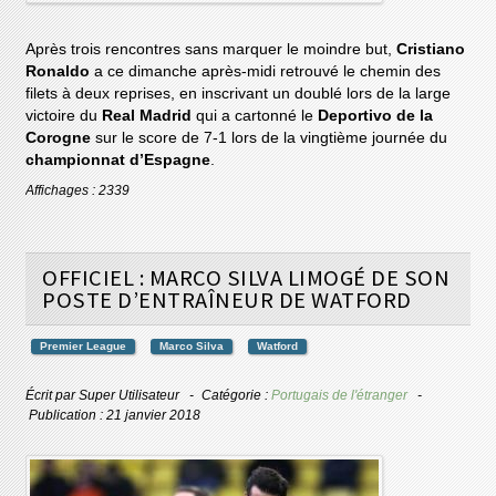
Après trois rencontres sans marquer le moindre but,
Cristiano
Ronaldo
a ce dimanche après-midi retrouvé le chemin des
filets à deux reprises, en inscrivant un doublé lors de la large
victoire du
Real Madrid
qui a cartonné le
Deportivo de la
Corogne
sur le score de 7-1 lors de la vingtième journée du
championnat d’Espagne
.
Affichages : 2339
OFFICIEL : MARCO SILVA LIMOGÉ DE SON
POSTE D’ENTRAÎNEUR DE WATFORD
Premier League
Marco Silva
Watford
Écrit par
Super Utilisateur
Catégorie :
Portugais de l'étranger
Publication : 21 janvier 2018