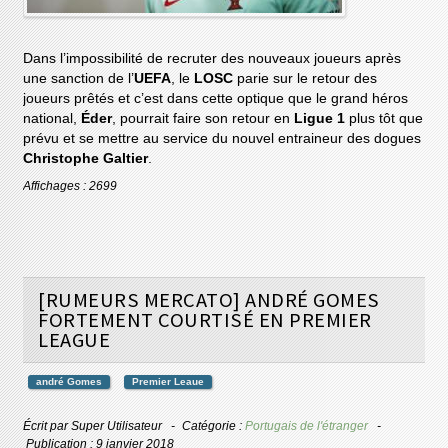
Dans l’impossibilité de recruter des nouveaux joueurs après
une sanction de l’
UEFA
, le
LOSC
parie sur le retour des
joueurs prêtés et c’est dans cette optique que le grand héros
national,
Éder
, pourrait faire son retour en
Ligue 1
plus tôt que
prévu et se mettre au service du nouvel entraineur des dogues
Christophe Galtier
.
Affichages : 2699
[RUMEURS MERCATO] ANDRÉ GOMES
FORTEMENT COURTISÉ EN PREMIER
LEAGUE
andré Gomes
Premier Leaue
Écrit par
Super Utilisateur
Catégorie :
Portugais de l'étranger
Publication : 9 janvier 2018